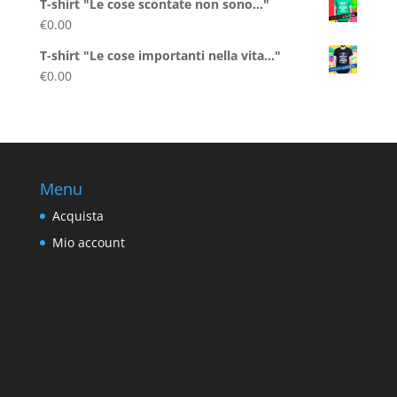
T-shirt "Le cose scontate non sono..."
€
0.00
T-shirt "Le cose importanti nella vita..."
€
0.00
Menu
Acquista
Mio account