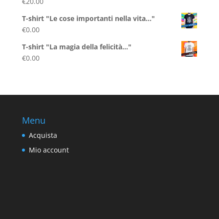
€
20.00
Valutato
5.00
su 5
T-shirt "Le cose importanti nella vita..."
€
0.00
T-shirt "La magia della felicità..."
€
0.00
Menu
Acquista
Mio account