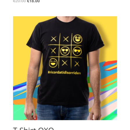
€
20.00
€
18.00