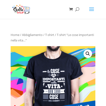
Home
/
Abbigliamento
/
T-shirt
/ T-shirt “Le cose importanti
nella vita…”