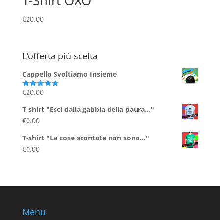
T-Shirt OXO
€
20.00
L’offerta più scelta
Cappello Svoltiamo Insieme
€
20.00
Valutato
5.00
su 5
T-shirt "Esci dalla gabbia della paura..."
€
0.00
T-shirt "Le cose scontate non sono..."
€
0.00
Menu